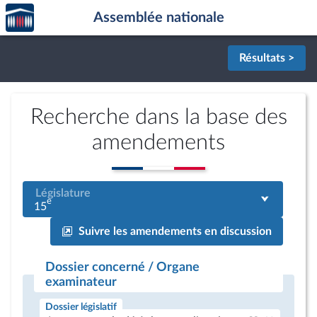
Accèder
Aller au contenu
Aller en bas de la page
Assemblée nationale
à la
page
d'accueil
Résultats >
Recherche dans la base des
amendements
Législature
e
15
Suivre les amendements en discussion
Dossier concerné / Organe
examinateur
Dossier législatif