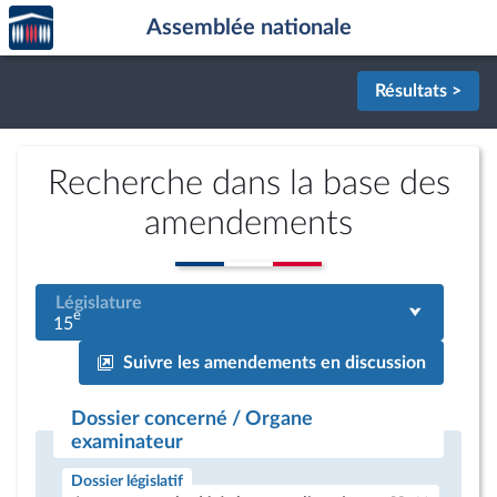
Accèder
Aller au contenu
Aller en bas de la page
Assemblée nationale
à la
page
d'accueil
Résultats >
Recherche dans la base des
amendements
Législature
e
15
Suivre les amendements en discussion
Dossier concerné / Organe
examinateur
Dossier législatif