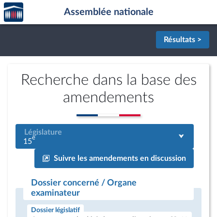
Accèder
Aller au contenu
Aller en bas de la page
Assemblée nationale
à la
page
d'accueil
Résultats >
Recherche dans la base des
amendements
Législature
e
15
Suivre les amendements en discussion
Dossier concerné / Organe
examinateur
Dossier législatif