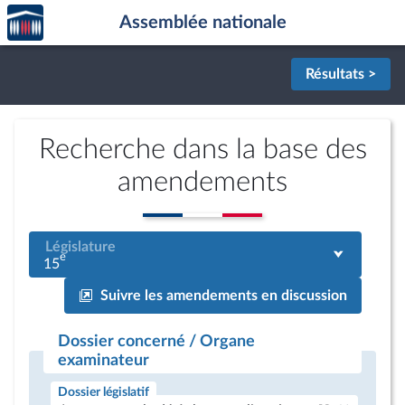
Accèder
Aller au contenu
Aller en bas de la page
Assemblée nationale
à la
page
d'accueil
Résultats >
Recherche dans la base des
amendements
Législature
e
15
Suivre les amendements en discussion
Dossier concerné / Organe
examinateur
Dossier législatif