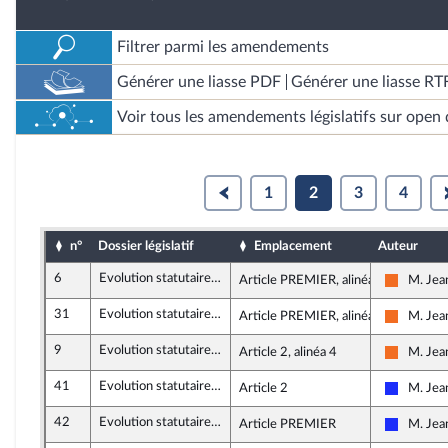
Filtrer parmi les amendements
Générer une liasse PDF
Générer une liasse RT
Voir tous les amendements législatifs sur open 
1
2
3
4
n°
Dossier législatif
Emplacement
Auteur
6
Evolution statutaire de la collectivité de Corse
Article PREMIER, alinéa 6
M. Jea
Mouveme
31
Evolution statutaire de la collectivité de Corse
Article PREMIER, alinéa 1
M. Jea
Mouveme
9
Evolution statutaire de la collectivité de Corse
Article 2, alinéa 4
M. Jea
Mouveme
41
Evolution statutaire de la collectivité de Corse
Article 2
M. Jea
Les Répu
42
Evolution statutaire de la collectivité de Corse
Article PREMIER
M. Jea
Les Répu