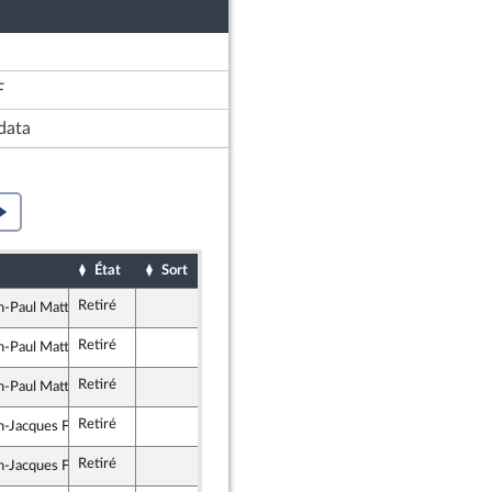
F
data
État
Sort
Date d'examen
Examiné par
Retiré
Assemblée nationale (séance publique)
n-Paul Mattei
nt Démocrate (MoDem) et Démocrates apparentés
Retiré
Assemblée nationale (séance publique)
n-Paul Mattei
nt Démocrate (MoDem) et Démocrates apparentés
Retiré
Assemblée nationale (séance publique)
n-Paul Mattei
nt Démocrate (MoDem) et Démocrates apparentés
Retiré
Assemblée nationale (séance publique)
n-Jacques Ferrara
blicains
Retiré
Assemblée nationale (séance publique)
n-Jacques Ferrara
blicains