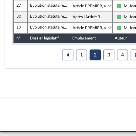
27
Evolution statutaire de la collectivité de Corse
Article PREMIER, alinéa 2
M. Jea
Libertés 
30
Evolution statutaire de la collectivité de Corse
Après l'Article 3
M. Jea
Libertés 
19
Evolution statutaire de la collectivité de Corse
Article PREMIER, alinéa 3
M. Jea
Libertés 
n°
Dossier législatif
Emplacement
Auteur
1
2
3
4