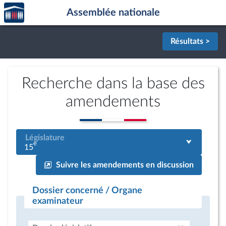
Accèder
Aller au contenu
Aller en bas de la page
Assemblée nationale
à la
page
d'accueil
Résultats >
Recherche dans la base des
amendements
Législature
e
15
Suivre les amendements en discussion
Dossier concerné / Organe
examinateur