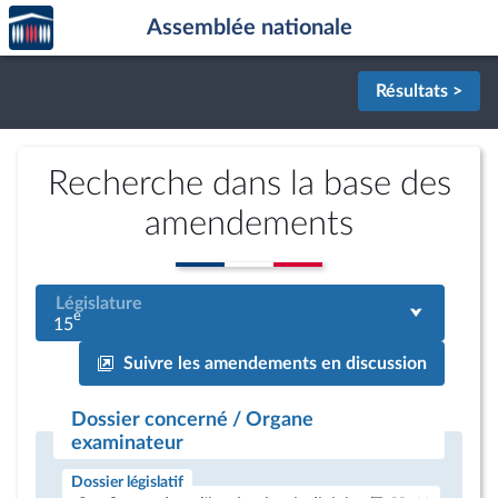
Accèder
Aller au contenu
Aller en bas de la page
Assemblée nationale
à la
page
d'accueil
Résultats >
Recherche dans la base des
amendements
Législature
e
15
Suivre les amendements en discussion
Dossier concerné / Organe
examinateur
Dossier législatif