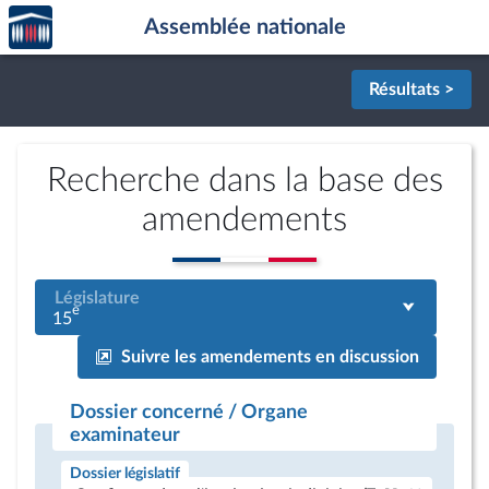
Accèder
Aller au contenu
Aller en bas de la page
Assemblée nationale
à la
page
d'accueil
Résultats >
Recherche dans la base des
amendements
Législature
e
15
Suivre les amendements en discussion
Dossier concerné / Organe
examinateur
Dossier législatif