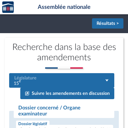
Accèder
Aller au contenu
Aller en bas de la page
Assemblée nationale
à la
page
d'accueil
Résultats >
Recherche dans la base des
amendements
Législature
e
15
Suivre les amendements en discussion
Dossier concerné / Organe
examinateur
Dossier législatif