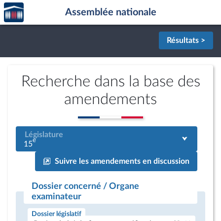
Accèder
Aller au contenu
Aller en bas de la page
Assemblée nationale
à la
page
d'accueil
Résultats >
Recherche dans la base des
amendements
Législature
e
15
Suivre les amendements en discussion
Dossier concerné / Organe
examinateur
Dossier législatif