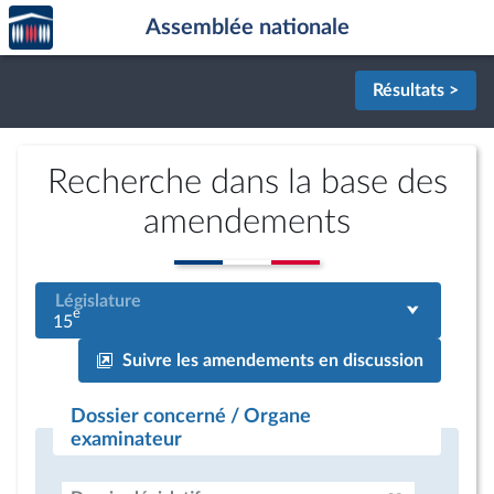
Accèder
Aller au contenu
Aller en bas de la page
Assemblée nationale
à la
page
d'accueil
Résultats >
Recherche dans la base des
amendements
Législature
e
15
Suivre les amendements en discussion
Dossier concerné / Organe
examinateur