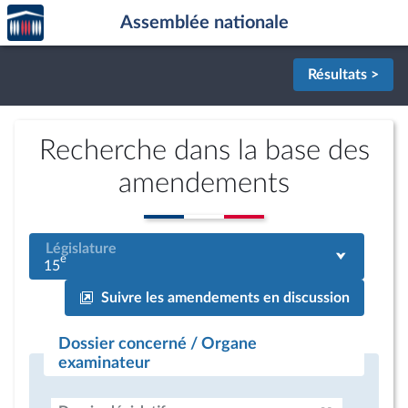
Accèder
Aller au contenu
Aller en bas de la page
Assemblée nationale
à la
page
d'accueil
Résultats >
Recherche dans la base des
amendements
Législature
e
15
Suivre les amendements en discussion
Dossier concerné / Organe
examinateur