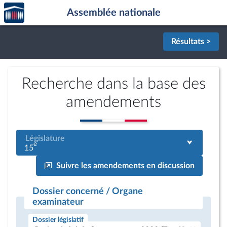
Accèder
Aller au contenu
Aller en bas de la page
Assemblée nationale
à la
page
d'accueil
Résultats >
Recherche dans la base des
amendements
Législature
e
15
Suivre les amendements en discussion
Dossier concerné / Organe
examinateur
Dossier législatif