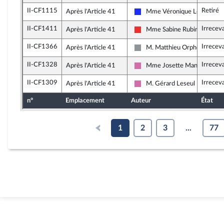
II-CF1115
Retiré
Après l'Article 41
Mme Véronique Louwagie
Les Républicains
II-CF1411
Irrecev
Après l'Article 41
Mme Sabine Rubin
La France insoumise
II-CF1366
Irrecev
Après l'Article 41
M. Matthieu Orphelin
Non inscrit
II-CF1328
Irrecev
Après l'Article 41
Mme Josette Manin
Socialistes et apparentés
II-CF1309
Irrecev
Après l'Article 41
M. Gérard Leseul
Socialistes et apparentés
n°
Emplacement
Auteur
État
1
2
3
...
77