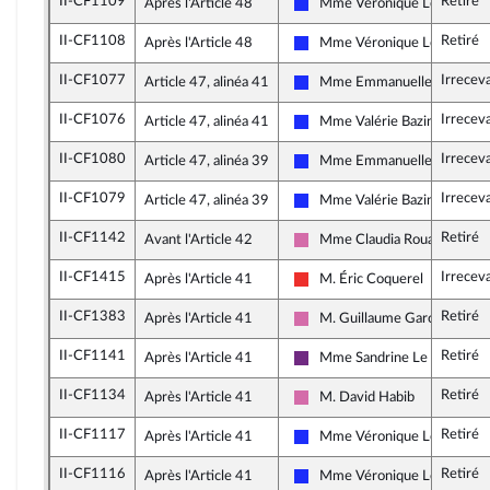
II-CF1109
Retiré
Après l'Article 48
Mme Véronique Louwagie
Les Républicains
II-CF1108
Retiré
Après l'Article 48
Mme Véronique Louwagie
Les Républicains
II-CF1077
Irrecev
Article 47, alinéa 41
Mme Emmanuelle Anthoin
Les Républicains
II-CF1076
Irrecev
Article 47, alinéa 41
Mme Valérie Bazin-Malgras
Les Républicains
II-CF1080
Irrecev
Article 47, alinéa 39
Mme Emmanuelle Anthoin
Les Républicains
II-CF1079
Irrecev
Article 47, alinéa 39
Mme Valérie Bazin-Malgras
Les Républicains
II-CF1142
Retiré
Avant l'Article 42
Mme Claudia Rouaux
Socialistes et apparentés
II-CF1415
Irrecev
Après l'Article 41
M. Éric Coquerel
La France insoumise
II-CF1383
Retiré
Après l'Article 41
M. Guillaume Garot
Socialistes et apparentés
II-CF1141
Retiré
Après l'Article 41
Mme Sandrine Le Feur
La République en Marche
II-CF1134
Retiré
Après l'Article 41
M. David Habib
Socialistes et apparentés
II-CF1117
Retiré
Après l'Article 41
Mme Véronique Louwagie
Les Républicains
II-CF1116
Retiré
Après l'Article 41
Mme Véronique Louwagie
Les Républicains