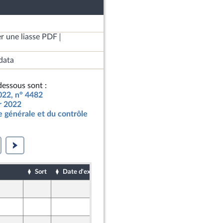
r une liasse PDF
data
essous sont :
2022, n° 4482
ur 2022
 générale et du contrôle
Sort
Date d'examen
Date de dépôt
22 octobre 2021
22 octobre 2021