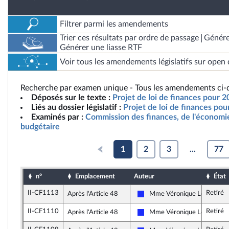
Filtrer parmi les amendements
Trier ces résultats par ordre de passage
Génére
Générer une liasse RTF
Voir tous les amendements législatifs sur open 
Recherche par examen unique - Tous les amendements ci-d
Déposés sur le texte :
Projet de loi de finances pour 
Liés au dossier législatif :
Projet de loi de finances po
Examinés par :
Commission des finances, de l'économie
budgétaire
1
2
3
...
77
n°
Emplacement
Auteur
État
II-CF1113
Retiré
Après l'Article 48
Mme Véronique Louwagie
Les Républicains
II-CF1110
Retiré
Après l'Article 48
Mme Véronique Louwagie
Les Républicains