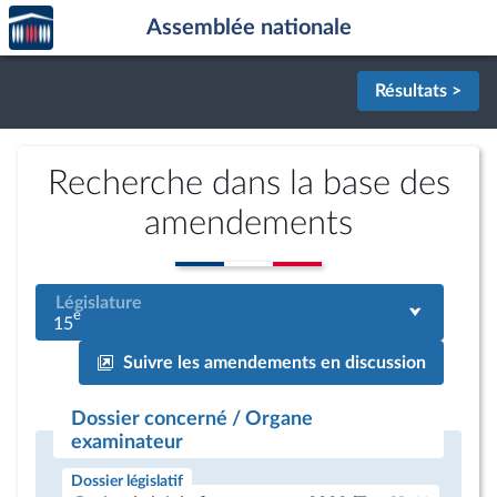
Accèder
Aller au contenu
Aller en bas de la page
Assemblée nationale
à la
page
d'accueil
Résultats >
Recherche dans la base des
amendements
Législature
e
15
Suivre les amendements en discussion
Dossier concerné / Organe
examinateur
Dossier législatif