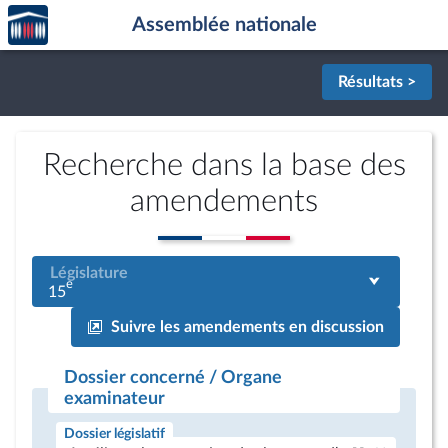
Accèder
Aller au contenu
Aller en bas de la page
Assemblée nationale
à la
page
d'accueil
Résultats >
Recherche dans la base des
amendements
Législature
e
15
Suivre les amendements en discussion
Dossier concerné / Organe
examinateur
Dossier législatif