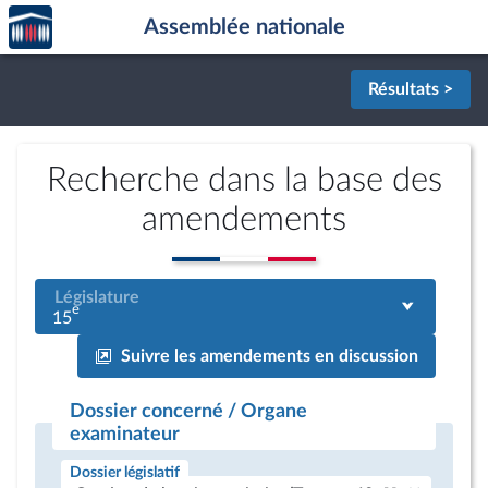
Accèder
Aller au contenu
Aller en bas de la page
Assemblée nationale
à la
page
d'accueil
Résultats >
Recherche dans la base des
amendements
Législature
e
15
Suivre les amendements en discussion
Dossier concerné / Organe
examinateur
Dossier législatif