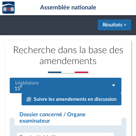
Accèder
Aller au contenu
Aller en bas de la page
Assemblée nationale
à la
page
d'accueil
Résultats >
Recherche dans la base des
amendements
Législature
e
15
Suivre les amendements en discussion
Dossier concerné / Organe
examinateur