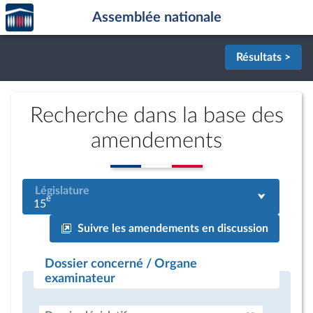
Accèder
Aller au contenu
Aller en bas de la page
Assemblée nationale
à la
page
d'accueil
Résultats >
Recherche dans la base des
amendements
Législature
e
15
Suivre les amendements en discussion
Dossier concerné / Organe
examinateur