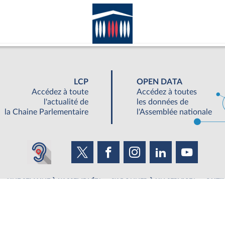
LCP
OPEN DATA
Accédez à toute
Accédez à toutes
l'actualité de
les données de
la Chaine Parlementaire
l'Assemblée nationale
UNE SEMAINE À L'ASSEMBLÉE
S'ABONNER À UN SERVICE
OUTIL
©Tous droits réservés Assemblée nationale 2019
|
Accessibilité : partiellement conforme
|
Contacter le webmestre
|
Fils RSS
|
Ge
ée nationale - 126 Rue de l'Université, 75355 Paris 07 SP - Standard 01 40 