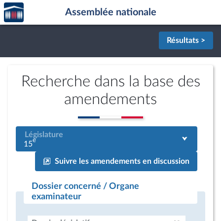
Accèder
Aller au contenu
Aller en bas de la page
Assemblée nationale
à la
page
d'accueil
Résultats >
Recherche dans la base des
amendements
Législature
e
15
Suivre les amendements en discussion
Dossier concerné / Organe
examinateur