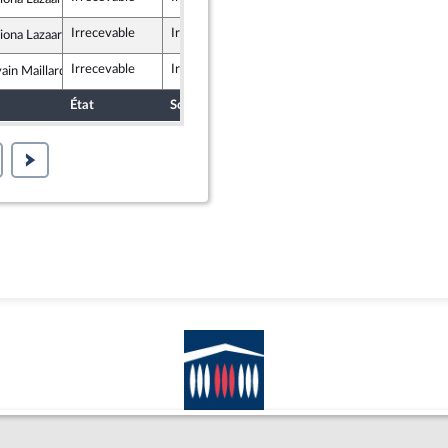
lique en Marche
Irrecevable
Irrecevable
ona Lazaar
lique en Marche
Irrecevable
Irrecevable
ain Maillard
lique en Marche
État
Sort
Date d'examen
Examiné par