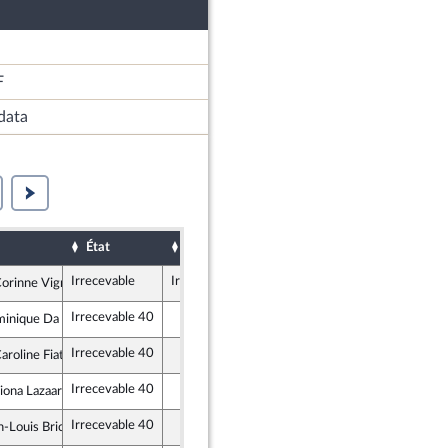
F
data
État
Sort
Examiné par
Date d'examen
Irrecevable
Irrecevable
orinne Vignon
lique en Marche
Irrecevable 40
inique Da Silva
lique en Marche
Irrecevable 40
roline Fiat
e insoumise
Irrecevable 40
ona Lazaar
lique en Marche
Irrecevable 40
n-Louis Bricout
tes et apparentés