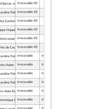
Irrecevable 40
l Barrot, rapporteur
Irrecevable 40
roline Fiat
e insoumise
Irrecevable 40
hel Zumkeller
ndépendants
Irrecevable 40
lippe Huppé
semble
Irrecevable 40
ona Lazaar
lique en Marche
Irrecevable 40
rles de Courson
et Territoires
Irrecevable
Irrecevable
roline Fiat
e insoumise
Irrecevable
Irrecevable
mien Adam
lique en Marche
Irrecevable
Irrecevable
roline Fiat
e insoumise
Irrecevable
Irrecevable
roline Fiat
e insoumise
Irrecevable
Irrecevable
rre-Alain Raphan
lique en Marche
Irrecevable
Irrecevable
ominique David
lique en Marche
Irrecevable
Irrecevable
ona Lazaar