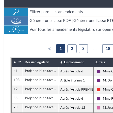
Filtrer parmi les amendements
Générer une liasse PDF
Générer une liasse RT
Voir tous les amendements législatifs sur open 
1
2
3
...
18
n°
Dossier législatif
Emplacement
Auteur
41
Projet de loi en faveur de l’activité professionnelle indépendante
Après l'Article 6
Mme C
La Répub
103
Projet de loi en faveur de l’activité professionnelle indépendante
Article 9, alinéa 1
M. Dom
La Répub
19
Projet de loi en faveur de l’activité professionnelle indépendante
Après l'Article PREMIER
Mme Ca
La Franc
55
Projet de loi en faveur de l’activité professionnelle indépendante
Après l'Article 6
Mme Fi
La Répub
73
Projet de loi en faveur de l’activité professionnelle indépendante
Après l'Article 12
M. Jea
Socialis