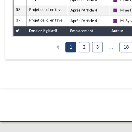
La Répub
58
Projet de loi en faveur de l’activité professionnelle indépendante
Après l'Article 4
Mme Fi
La Répub
37
Projet de loi en faveur de l’activité professionnelle indépendante
Après l'Article 4
M. Sylv
La Répub
n°
Dossier législatif
Emplacement
Auteur
1
2
3
...
18