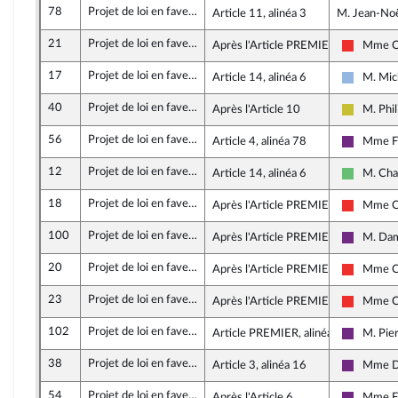
78
Projet de loi en faveur de l’activité professionnelle indépendante
Article 11, alinéa 3
M. Jean-Noë
21
Projet de loi en faveur de l’activité professionnelle indépendante
Après l'Article PREMIER
Mme Ca
La Franc
17
Projet de loi en faveur de l’activité professionnelle indépendante
Article 14, alinéa 6
M. Mic
UDI et I
40
Projet de loi en faveur de l’activité professionnelle indépendante
Après l'Article 10
M. Phi
Agir en
56
Projet de loi en faveur de l’activité professionnelle indépendante
Article 4, alinéa 78
Mme Fi
La Répub
12
Projet de loi en faveur de l’activité professionnelle indépendante
Article 14, alinéa 6
M. Cha
Libertés 
18
Projet de loi en faveur de l’activité professionnelle indépendante
Après l'Article PREMIER
Mme Ca
La Franc
100
Projet de loi en faveur de l’activité professionnelle indépendante
Après l'Article PREMIER TER
M. Da
La Répub
20
Projet de loi en faveur de l’activité professionnelle indépendante
Après l'Article PREMIER
Mme Ca
La Franc
23
Projet de loi en faveur de l’activité professionnelle indépendante
Après l'Article PREMIER
Mme Ca
La Franc
102
Projet de loi en faveur de l’activité professionnelle indépendante
Article PREMIER, alinéa 4
M. Pie
La Répub
38
Projet de loi en faveur de l’activité professionnelle indépendante
Article 3, alinéa 16
Mme D
La Répub
54
Projet de loi en faveur de l’activité professionnelle indépendante
Après l'Article 6
Mme Fi