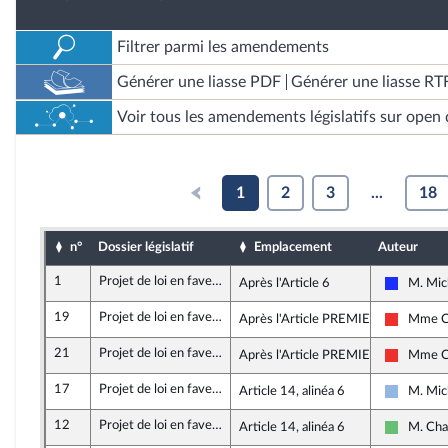
Filtrer parmi les amendements
Générer une liasse PDF
Générer une liasse RT
Voir tous les amendements législatifs sur open 
1
2
3
...
18
n°
Dossier législatif
Emplacement
Auteur
1
Projet de loi en faveur de l’activité professionnelle indépendante
Après l'Article 6
M. Mic
Les Répu
19
Projet de loi en faveur de l’activité professionnelle indépendante
Après l'Article PREMIER
Mme Ca
La Franc
21
Projet de loi en faveur de l’activité professionnelle indépendante
Après l'Article PREMIER
Mme Ca
La Franc
17
Projet de loi en faveur de l’activité professionnelle indépendante
Article 14, alinéa 6
M. Mic
UDI et I
12
Projet de loi en faveur de l’activité professionnelle indépendante
Article 14, alinéa 6
M. Cha
Libertés 