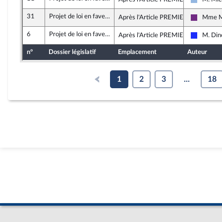
UDI et I
31
Projet de loi en faveur de l’activité professionnelle indépendante
Après l'Article PREMIER
Mme Mu
La Répub
6
Projet de loi en faveur de l’activité professionnelle indépendante
Après l'Article PREMIER TER
M. Dino
Les Répu
n°
Dossier législatif
Emplacement
Auteur
1
2
3
...
18