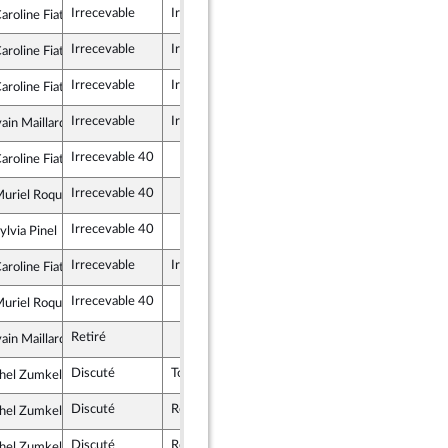
Irrecevable
Irrecevable
roline Fiat
e insoumise
Irrecevable
Irrecevable
roline Fiat
e insoumise
Irrecevable
Irrecevable
roline Fiat
e insoumise
Irrecevable
Irrecevable
ain Maillard
lique en Marche
Irrecevable 40
roline Fiat
e insoumise
Irrecevable 40
riel Roques-Etienne
lique en Marche
Irrecevable 40
lvia Pinel
et Territoires
Irrecevable
Irrecevable
roline Fiat
e insoumise
Irrecevable 40
riel Roques-Etienne
lique en Marche
Retiré
ain Maillard
lique en Marche
Discuté
Tombé
14 décembre 2021
hel Zumkeller
ndépendants
Discuté
Rejeté
14 décembre 2021
hel Zumkeller
ndépendants
Discuté
Retiré
14 décembre 2021
hel Zumkeller