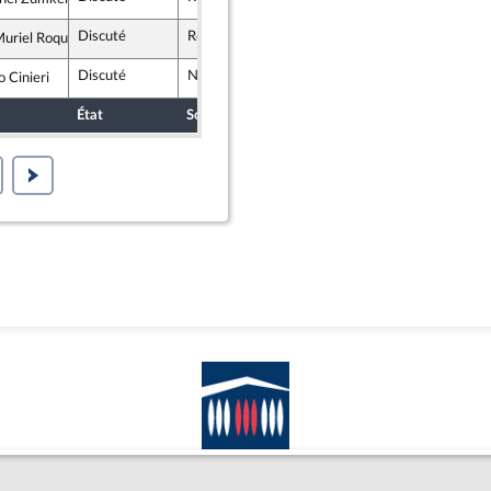
ndépendants
Discuté
Retiré
14 décembre 2021
riel Roques-Etienne
lique en Marche
Discuté
Non soutenu
14 décembre 2021
 Cinieri
blicains
État
Sort
Date d'examen
Examiné p