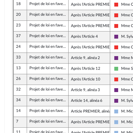
18
Projet de loi en faveur de l’activité professionnelle indépendante
Après l'Article PREMIER
Mme Ca
La Franc
20
Projet de loi en faveur de l’activité professionnelle indépendante
Après l'Article PREMIER
Mme Ca
La Franc
23
Projet de loi en faveur de l’activité professionnelle indépendante
Après l'Article PREMIER
Mme Ca
La Franc
37
Projet de loi en faveur de l’activité professionnelle indépendante
Après l'Article 4
M. Sylv
La Répub
24
Projet de loi en faveur de l’activité professionnelle indépendante
Après l'Article PREMIER
Mme Ca
La Franc
33
Projet de loi en faveur de l’activité professionnelle indépendante
Article 9, alinéa 2
Mme Mu
La Répub
13
Projet de loi en faveur de l’activité professionnelle indépendante
Après l'Article 12
Mme Sy
Libertés 
26
Projet de loi en faveur de l’activité professionnelle indépendante
Après l'Article 10
Mme Ca
La Franc
32
Projet de loi en faveur de l’activité professionnelle indépendante
Article 9, alinéa 3
Mme Mu
La Répub
34
Projet de loi en faveur de l’activité professionnelle indépendante
Article 14, alinéa 6
M. Sylv
La Répub
14
Projet de loi en faveur de l’activité professionnelle indépendante
Article PREMIER, alinéa 21
M. Mic
UDI et I
7
Projet de loi en faveur de l’activité professionnelle indépendante
Après l'Article PREMIER
M. Mic
UDI et I
11
Projet de loi en faveur de l’activité professionnelle indépendante
Après l'Article PREMIER
M. Mic