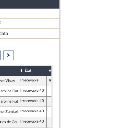
F
data
État
Sort
Date d'examen
Examiné p
Irrecevable
Irrecevable
hel Vialay
blicains
Irrecevable 40
roline Fiat
e insoumise
Irrecevable 40
roline Fiat
e insoumise
Irrecevable 40
hel Zumkeller
ndépendants
Irrecevable 40
rles de Courson
et Territoires