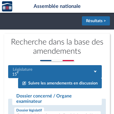
Accèder
Aller au contenu
Aller en bas de la page
Assemblée nationale
à la
page
d'accueil
Résultats >
Recherche dans la base des
amendements
Législature
e
15
Suivre les amendements en discussion
Dossier concerné / Organe
examinateur
Dossier législatif