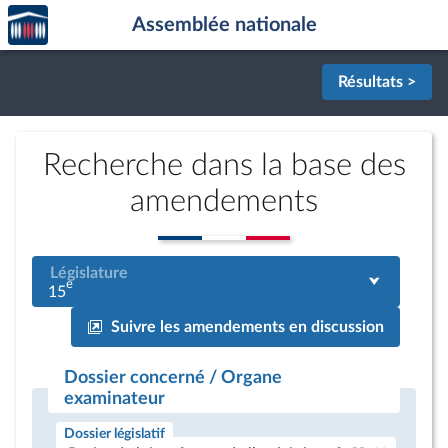
Accèder
Aller au contenu
Aller en bas de la page
Assemblée nationale
à la
page
d'accueil
Résultats >
Recherche dans la base des
amendements
Législature
e
15
Suivre les amendements en discussion
Dossier concerné / Organe
examinateur
Dossier législatif