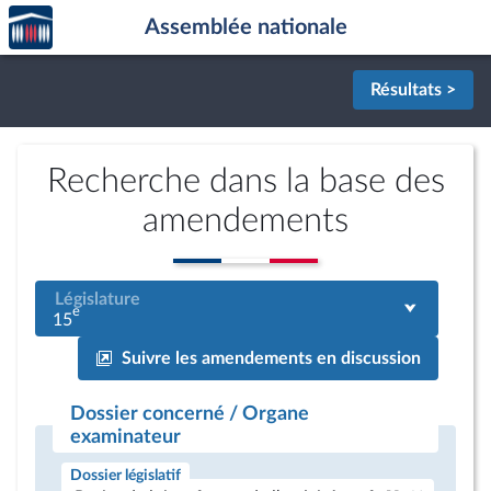
Accèder
Aller au contenu
Aller en bas de la page
Assemblée nationale
à la
page
d'accueil
Résultats >
Recherche dans la base des
amendements
Législature
e
15
Suivre les amendements en discussion
Dossier concerné / Organe
examinateur
Dossier législatif