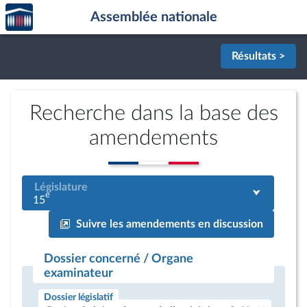
Accèder
Aller au contenu
Aller en bas de la page
Assemblée nationale
à la
page
d'accueil
Résultats >
Recherche dans la base des
amendements
Législature
e
15
Suivre les amendements en discussion
Dossier concerné / Organe
examinateur
Dossier législatif