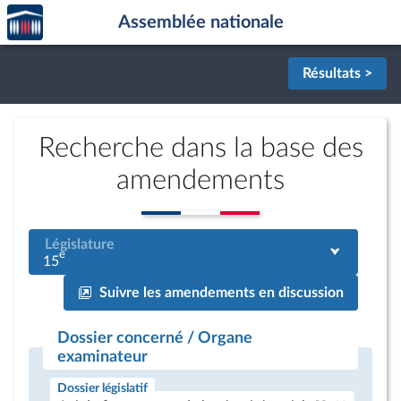
Accèder
Aller au contenu
Aller en bas de la page
Assemblée nationale
à la
page
d'accueil
Résultats >
Recherche dans la base des
amendements
Législature
e
15
Suivre les amendements en discussion
Dossier concerné / Organe
examinateur
Dossier législatif