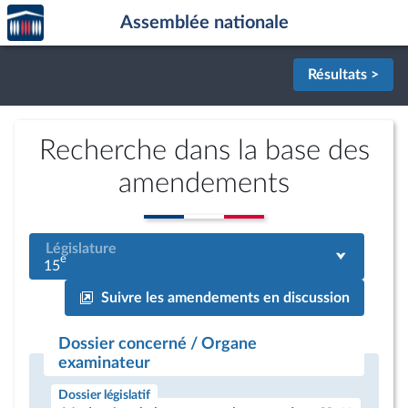
Accèder
Aller au contenu
Aller en bas de la page
Assemblée nationale
à la
page
d'accueil
Résultats >
Recherche dans la base des
amendements
Législature
e
15
Suivre les amendements en discussion
Dossier concerné / Organe
examinateur
Dossier législatif