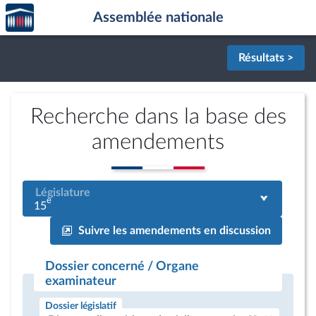
Accèder
Aller au contenu
Aller en bas de la page
Assemblée nationale
à la
page
d'accueil
Résultats >
Recherche dans la base des
amendements
Législature
e
15
Suivre les amendements en discussion
Dossier concerné / Organe
examinateur
Dossier législatif