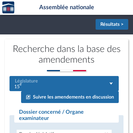
Accèder
Aller au contenu
Aller en bas de la page
Assemblée nationale
à la
page
d'accueil
Résultats >
Recherche dans la base des
amendements
Législature
e
15
Suivre les amendements en discussion
Dossier concerné / Organe
examinateur