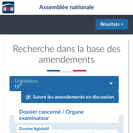
Accèder
Aller au contenu
Aller en bas de la page
Assemblée nationale
à la
page
d'accueil
Résultats >
Recherche dans la base des
amendements
Législature
e
15
Suivre les amendements en discussion
Dossier concerné / Organe
examinateur
Dossier législatif