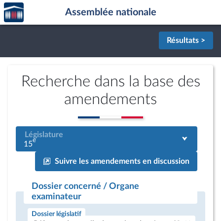
Accèder
Aller au contenu
Aller en bas de la page
Assemblée nationale
à la
page
d'accueil
Résultats >
Recherche dans la base des
amendements
Législature
e
15
Suivre les amendements en discussion
Dossier concerné / Organe
examinateur
Dossier législatif