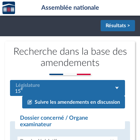
Accèder
Aller au contenu
Aller en bas de la page
Assemblée nationale
à la
page
d'accueil
Résultats >
Recherche dans la base des
amendements
Législature
e
15
Suivre les amendements en discussion
Dossier concerné / Organe
examinateur