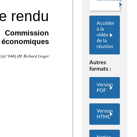
Accéder
à la
vidéo
de la
réunion
Autres
formats :
Version
PDF
Version
HTML