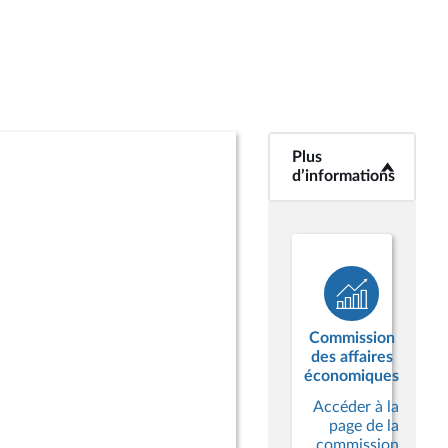
Plus
<b>Plus
d’informations</b>
d’informations
Commission
des affaires
économiques
Accéder à la
page de la
commission