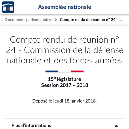
Accèder
Aller au contenu
Aller en bas de la page
Assemblée nationale
à la
page
Documents parlementaires
Compte rendu de réunion n° 24 - Commission de la défense nationale et des forces armées
d'accueil
Compte rendu de réunion n°
24 - Commission de la défense
nationale et des forces armées
e
15
législature
Session 2017 – 2018
Déposé le jeudi 18 janvier 2018.
Plus d’informations
<b>Plus d’informations</b>