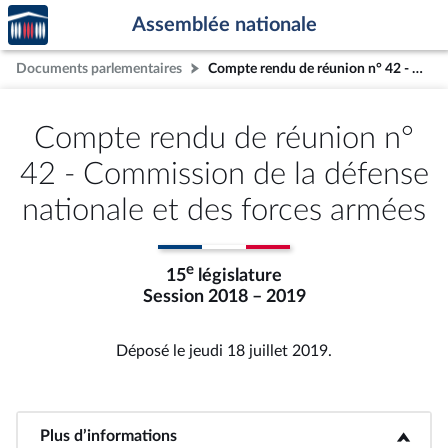
Accèder
Aller au contenu
Aller en bas de la page
Assemblée nationale
à la
page
Documents parlementaires
Compte rendu de réunion n° 42 - Commission de la défense nationale et des forces armées
d'accueil
Compte rendu de réunion n°
42 - Commission de la défense
nationale et des forces armées
e
15
législature
Session 2018 – 2019
Déposé le jeudi 18 juillet 2019.
Plus d’informations
<b>Plus d’informations</b>