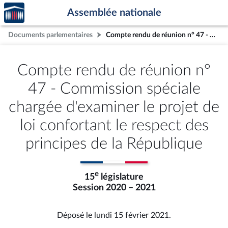
Accèder
Aller au contenu
Aller en bas de la page
Assemblée nationale
à la
page
Documents parlementaires
Compte rendu de réunion n° 47 - Commission spéciale chargée d'examiner le projet de loi confortant le respect des principes de la République
d'accueil
Compte rendu de réunion n°
47 - Commission spéciale
chargée d'examiner le projet de
loi confortant le respect des
principes de la République
e
15
législature
Session 2020 – 2021
Déposé le lundi 15 février 2021.