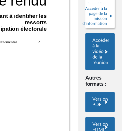
identifier
Accéder à la
les ressorts
page de la
de
mission
l’abstention
d'information
et les
mesures
permettant
Accéder
de
à la
renforcer la
vidéo
participation
de la
électorale
réunion
Autres
formats :
Version
PDF
Version
HTML