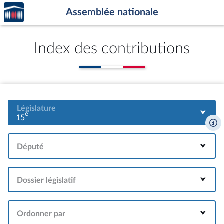
Accèder
Aller au contenu
Aller en bas de la page
Assemblée nationale
à la
page
d'accueil
Index des contributions
Législature
e
15
Député
Dossier législatif
Ordonner par