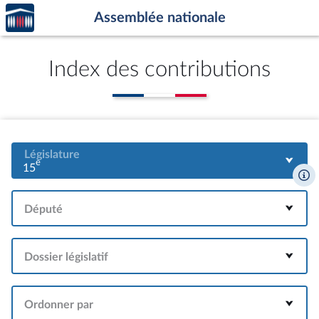
Accèder
Aller au contenu
Aller en bas de la page
Assemblée nationale
à la
page
d'accueil
Index des contributions
Législature
e
15
Député
Dossier législatif
Ordonner par