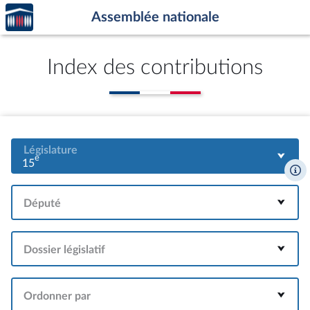
Accèder
Aller au contenu
Aller en bas de la page
Assemblée nationale
à la
page
d'accueil
Index des contributions
Législature
e
15
Député
Dossier législatif
Ordonner par