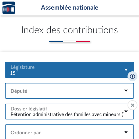
Accèder
Aller au contenu
Aller en bas de la page
Assemblée nationale
à la
page
d'accueil
Index des contributions
Législature
e
15
Député
Dossier législatif
Ordonner par