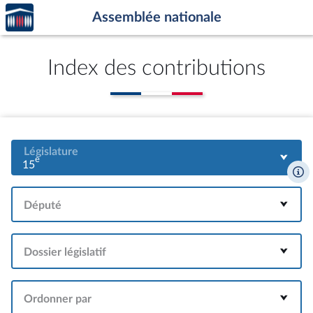
Accèder
Aller au contenu
Aller en bas de la page
Assemblée nationale
à la
page
d'accueil
Index des contributions
Législature
e
15
Député
Dossier législatif
Ordonner par