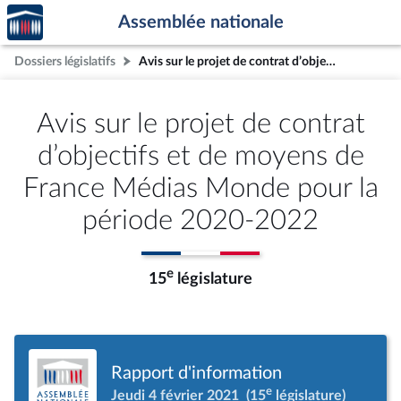
Accèder
Aller au contenu
Aller en bas de la page
Assemblée nationale
à la
page
Dossiers législatifs
Avis sur le projet de contrat d’objectifs et de moyens de France Médias Monde pour la période 2020-2022
d'accueil
Avis sur le projet de contrat
d’objectifs et de moyens de
France Médias Monde pour la
période 2020-2022
e
15
législature
Rapport d'information
e
Jeudi 4 février 2021
(15
législature)