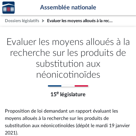
Accèder
Aller au contenu
Aller en bas de la page
Assemblée nationale
à la
page
Dossiers législatifs
Evaluer les moyens alloués à la recherche sur les produits de substitution aux néonicotinoïdes
d'accueil
Evaluer les moyens alloués à la
recherche sur les produits de
substitution aux
néonicotinoïdes
e
15
législature
Proposition de loi demandant un rapport évaluant les
moyens alloués à la recherche sur les produits de
substitution aux néonicotinoïdes (dépôt le mardi 19 janvier
2021).