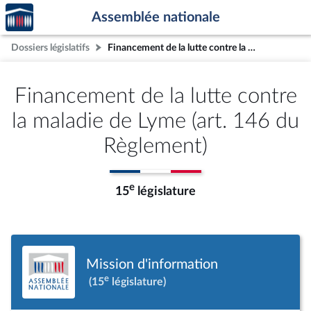
Accèder
Aller au contenu
Aller en bas de la page
Assemblée nationale
à la
page
Dossiers législatifs
Financement de la lutte contre la maladie de Lyme (art. 146 du Règlement)
d'accueil
Financement de la lutte contre
la maladie de Lyme (art. 146 du
Règlement)
e
15
législature
Mission d'information
e
(15
législature)