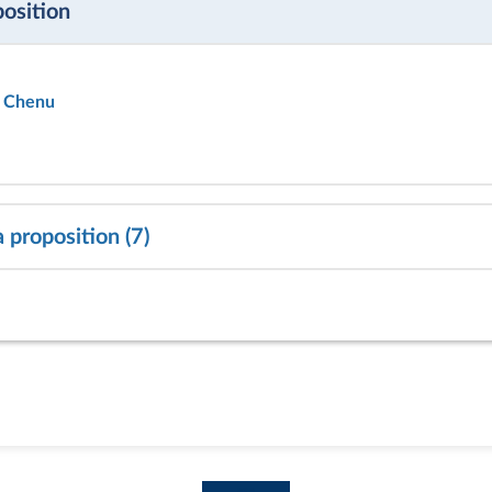
position
n Chenu
 proposition (7)