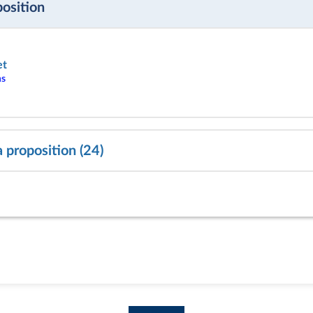
position
et
ns
a proposition (24)