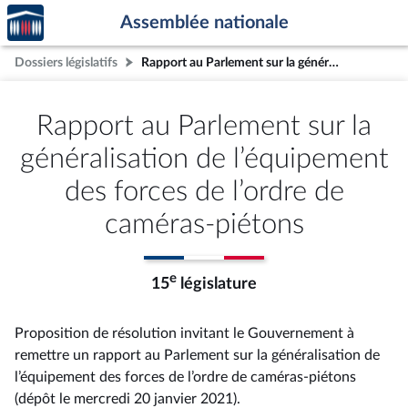
Accèder
Aller au contenu
Aller en bas de la page
Assemblée nationale
à la
page
Dossiers législatifs
Rapport au Parlement sur la généralisation de l’équipement des forces de l’ordre de caméras-piétons
d'accueil
Rapport au Parlement sur la
généralisation de l’équipement
des forces de l’ordre de
caméras-piétons
e
15
législature
Proposition de résolution invitant le Gouvernement à
remettre un rapport au Parlement sur la généralisation de
l’équipement des forces de l’ordre de caméras-piétons
(dépôt le mercredi 20 janvier 2021).